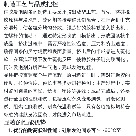
制造工艺与品质把控
硅胶发泡圆条的制造主要采用挤出成型工艺。首先，将硅橡
胶原料与发泡剂、硫化剂等按精确比例混合，在捏合机中充
分混炼，使各组分均匀分散。混炼好的胶料被送入挤出机，
在螺杆的推动下，通过特定形状的口模挤出，形成圆条状半
成品。挤出过程中，需要严格控制温度、压力和挤出速度，
确保圆条的尺寸精度和表面质量。挤出后的半成品进入硫化
箱，在高温环境下发生硫化反应，使橡胶分子链交联固化，
同时发泡剂分解产生气泡，完成发泡过程。
品质把控贯穿整个生产流程。原材料进厂时，需对硅橡胶的
硬度、拉伸强度、伸长率等指标进行检测；生产过程中，实
时监测圆条的直径、长度、密度等参数；成品完成后，还要
进行全面的性能测试，包括压缩永久变形测试、耐老化测
试、阻燃性能测试、耐高低温测试等。只有各项指标均符合
标准的硅胶发泡圆条，才能进入市场流通。
显著的性能优势
优异的耐高低温性能
：硅胶发泡圆条可在 -60℃至